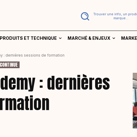
Trouver une info, un produ
marque...
PRODUITS ET TECHNIQUE
MARCHÉ & ENJEUX
MARKE
 : dernières sessions de formation
CONTINUE
ademy : dernières
ormation