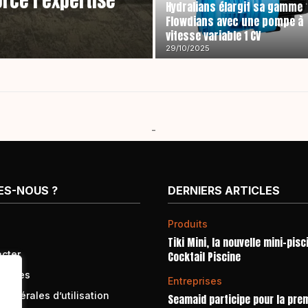
rce l’expertise
Hydralians élargit sa gamme
Flowdians avec une pompe à
vitesse variable 1 CV
29/10/2025
-
ES-NOUS ?
DERNIERS ARTICLES
Produits
Tiki Mini, la nouvelle mini-pisc
cter
Cocktail Piscine
égales
Entreprises
générales d’utilisation
Seamaid participe pour la prem