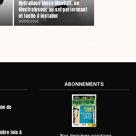
Hydralians lance BlueSalt, un
électrolyseur au sel performant
et facile à installer
25/09/2025
ABONNEMENTS
ine de
ière fois à
Nos dernières parutions