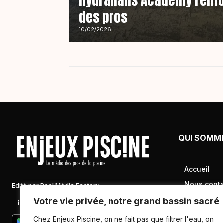
Hydralians Academy renfo
des pros
10/02/2026
QUI SOMM
Accueil
Nous conta
Edité par Pool Média Factory
Mentions l
Votre vie privée, notre grand bassin sacré
Linkedin
Newsletter
Conditions 
Chez Enjeux Piscine, on ne fait pas que filtrer l'eau, on