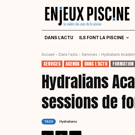
DANS L’ACTU
ILS FONT LA PISCINE
Accueil
Dans l'actu
Services
Hydralians Academy
SERVICES
AGENDA
DANS L'ACTU
FORMATION 
Hydralians Ac
sessions de f
TAGS
Hydralians