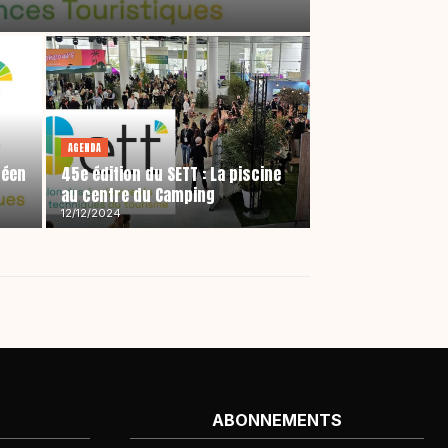
AGENDA
péen
45e édition du SETT : La piscine
au centre du Camping
12/12/2024
ABONNEMENTS