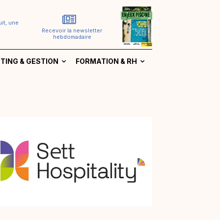
it, une
Recevoir la newsletter
hebdomadaire
TING & GESTION
FORMATION & RH