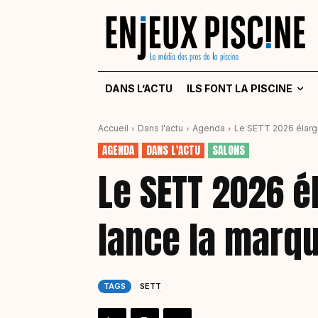
DANS L’ACTU
ILS FONT LA PISCINE
Accueil
Dans l'actu
Agenda
Le SETT 2026 élargit
AGENDA
DANS L'ACTU
SALONS
Le SETT 2026 él
lance la marqu
TAGS
SETT