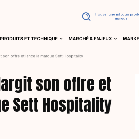
Trouver une info, un produ
marque...
PRODUITS ET TECHNIQUE
MARCHÉ & ENJEUX
MARKE
 son offre et lance la marque Sett Hospitality
argit son offre et
e Sett Hospitality