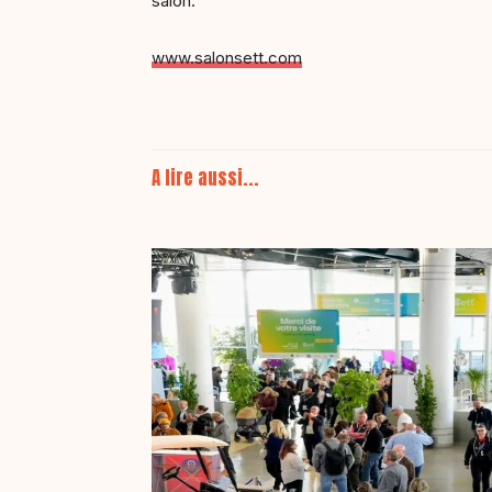
salon.
www.salonsett.com
A lire aussi...