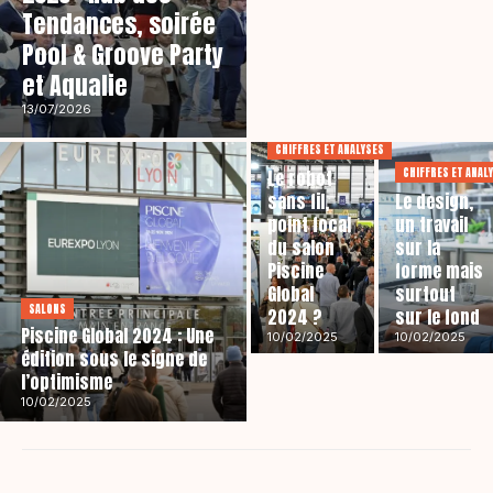
Tendances, soirée
Pool & Groove Party
et Aqualie
13/07/2026
CHIFFRES ET ANALYSES
CHIFFRES ET ANAL
Le robot
sans fil,
Le design,
point focal
un travail
du salon
sur la
Piscine
forme mais
Global
surtout
SALONS
2024 ?
sur le fond
Piscine Global 2024 : Une
10/02/2025
10/02/2025
édition sous le signe de
l’optimisme
10/02/2025