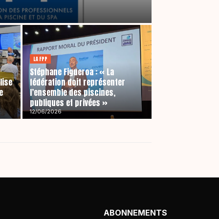
LA FPP
Stéphane Figueroa : « La
lise
fédération doit représenter
e
l’ensemble des piscines,
publiques et privées »
12/06/2026
ABONNEMENTS