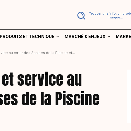
Trouver une info, un produ
marque...
PRODUITS ET TECHNIQUE
MARCHÉ & ENJEUX
MARKE
ervice au cœur des Assises de la Piscine et...
 et service au
es de la Piscine