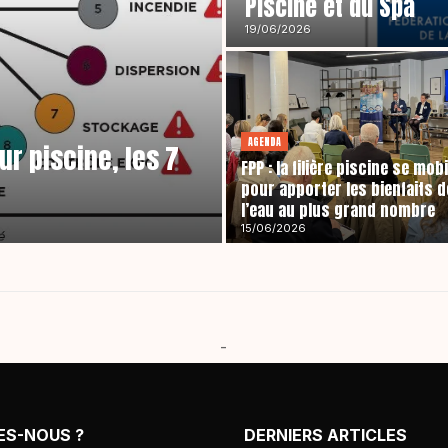
Piscine et du Spa
19/06/2026
AGENDA
ur piscine, les 7
FPP : la filière piscine se mobi
pour apporter les bienfaits d
l’eau au plus grand nombre
15/06/2026
-
ES-NOUS ?
DERNIERS ARTICLES