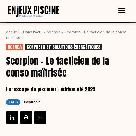
Accueil
Dans l'actu
Agenda
Scorpion – Le tacticien de la conso
maîtrisée
AGENDA
COFFRETS ET SOLUTIONS ÉNERGÉTIQUES
Scorpion – Le tacticien de la
conso maîtrisée
Horoscope du piscinier – édition été 2025
TAGS
Polytropic