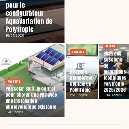
pour le
configurateur
AquaVariation de
Polytropic
16/07/2026
AGENDA
SERVICES
Bilan des
MyPolycon
sessions
nect, la
de
nouvelle
formations
plateforme
techniques
PRODUITS
digitale de
Polytropic
Polysolar Split, le coffret
Polytropic
2025/2026
pour piloter une PAC avec
12/05/2026
09/04/2026
une installation
photovoltaïque existante
18/06/2026