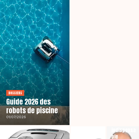
DOSSIERS
Guide 2026 des
robots de piscine
DISTRIBUTEURS
Aello : « Il
01/07/2026
est
indispensa
ble