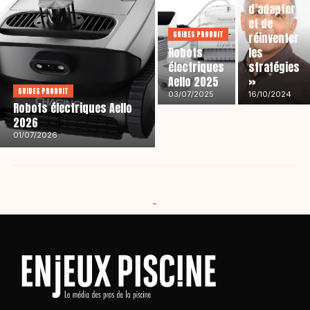
d’adapter
et de
GUIDES PRODUIT
réinventer
Robots
les
électriques
stratégies
Aello 2025
»
GUIDES PRODUIT
03/07/2025
16/10/2024
Robots électriques Aello
2026
01/07/2026
-