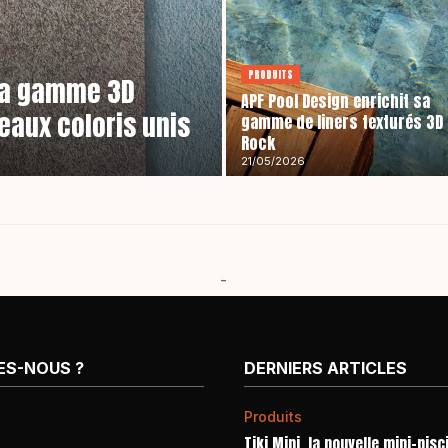
PRODUITS
 sa gamme 3D
APF Pool Design enrichit sa
eaux coloris unis
gamme de liners texturés 3D
Rock
21/05/2026
-
ES-NOUS ?
DERNIERS ARTICLES
Produits
Tiki Mini, la nouvelle mini-pisc