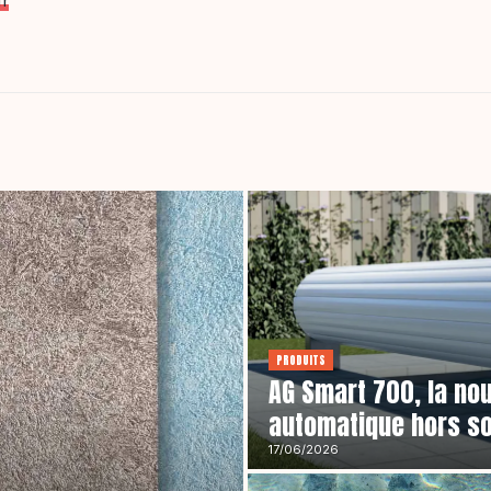
fr
PRODUITS
AG Smart 700, la no
automatique hors so
17/06/2026