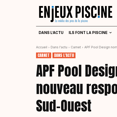
DANS L’ACTU
ILS FONT LA PISCINE
Accueil
Dans l'actu
Carnet
APF Pool Design no
CARNET
DANS L'ACTU
APF Pool Desi
nouveau respo
Sud-Ouest