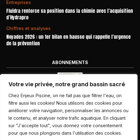
Entreprises
Fluidra renforce sa position dans la chimie avec l’acquisition
d’Hydrapro
Chiffres et analyses
Noyades 2026 : un 1er bilan en hausse qui rappelle l’urgence
de la prévention
ABONNEMENTS
Votre vie privée, notre grand bassin sacré
Chez Enjeux Piscine, on ne fait pas que filtrer l'eau, on
filtre aussi les cookies! Nous utilisons des cookies pour
améliorer votre navigation, personnaliser les annonces ou
Nos dernières parutions
le contenu, et analyser notre trafic aquatique. En cliquant
Abonnement magazine
sur "J'accepte tout", vous donnez votre consentement
pour que nous plongions dans l'utilisation des cookies.
Inscription newsletter