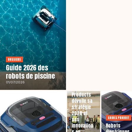
DOSSIERS
Guide 2026 des
robots de piscine
AGENDA
01/07/2026
BWT Pool
Products
dévoile sa
stratégie
2028 et
GUIDES PRODUIT
ses
innovation
Robots
s en
électriques