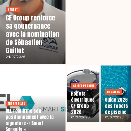
CARNET
CF Group renforce
sa gouvernance
avec la nomination
de Sébastien
Guillot
24/07/2026
GUIDES PRODUIT
DOSSIERS
Robots
électriques
Guide 2026
ENTREPRISES
CF Group
des robots
DEL réaffirme son
2026
de piscine
positionnement avec la
01/07/2026
01/07/2026
signature « Smart
Serenity »