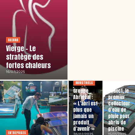
AGENDA
Vierge – Le
stratège des
fortes chaleurs
PRODUITS
Abridéal
16/07/2025
innove avec
INDUSTRIELS
Rain
Groupe
Collect, le
Abridéal :
premier
« L’abri est
collecteur
plus que
d’eau de
jamais un
pluie pour
produit
abris de
d’avenir »
piscine
ENTREPRISES
26/02/2025
15/01/2025