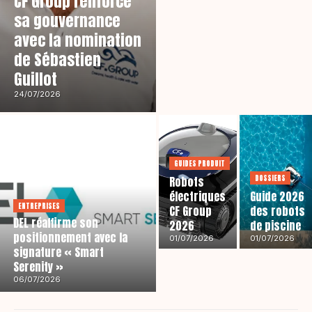
CF Group renforce
sa gouvernance
avec la nomination
de Sébastien
Guillot
24/07/2026
GUIDES PRODUIT
DOSSIERS
Robots
électriques
Guide 2026
ENTREPRISES
CF Group
des robots
DEL réaffirme son
2026
de piscine
positionnement avec la
01/07/2026
01/07/2026
signature « Smart
Serenity »
06/07/2026