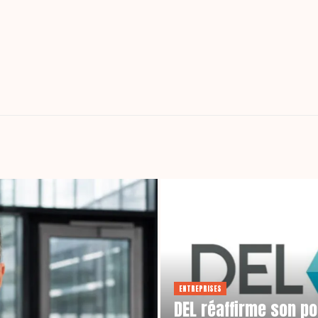
ENTREPRISES
DEL réaffirme son p