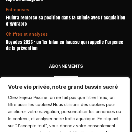
Entreprises
Fluidra renforce sa position dans la chimie avec l’acquisition
d’Hydrapro
Chiffres et analyses
Noyades 2026 : un 1er bilan en hausse qui rappelle l’urgence
de la prévention
ABONNEMENTS
Votre vie privée, notre grand bassin sacré
Chez Enjeux Piscine, on ne fait pas que filtrer l'eau, on
filtre aussi les cookies! Nous utilisons des cookies pour
améliorer votre navigation, personnaliser les annonces ou
Nos dernières parutions
le contenu, et analyser notre trafic aquatique. En cliquant
Abonnement magazine
sur "J'accepte tout", vous donnez votre consentement