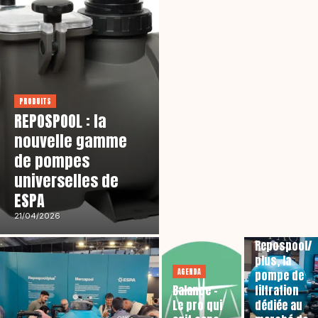
PRODUITS
REPOSPOOL : la
nouvelle gamme
de pompes
universelles de
ESPA
21/04/2026
PRODUITS
Repospool/
plus, la
AGENDA
pompe de
Balance –
filtration
Le pro qui
dédiée au