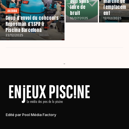
agit sans
marché de
faire de
remplacem
AGENDA
bruit
ent
Coup d’envoi du concours
16/07/2025
12/02/2025
Reposman d’ESPA à
Piscina Barcelona
22/12/2025
-
Edité par Pool Média Factory