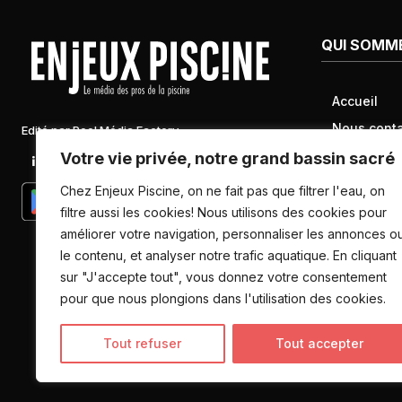
QUI SOMM
Accueil
Nous conta
Edité par Pool Média Factory
Mentions l
Votre vie privée, notre grand bassin sacré
Linkedin
Newsletter
Conditions 
Chez Enjeux Piscine, on ne fait pas que filtrer l'eau, on
Politique d
filtre aussi les cookies! Nous utilisons des cookies pour
améliorer votre navigation, personnaliser les annonces o
données pe
le contenu, et analyser notre trafic aquatique. En cliquant
sur "J'accepte tout", vous donnez votre consentement
pour que nous plongions dans l'utilisation des cookies.
Tout refuser
Tout accepter