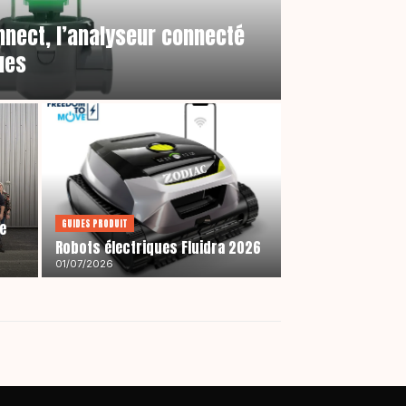
nnect, l’analyseur connecté
ues
GUIDES PRODUIT
e
Robots électriques Fluidra 2026
01/07/2026