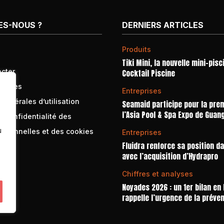
ES-NOUS ?
DERNIERS ARTICLES
Produits
Tiki Mini, la nouvelle mini-pisc
cter
Cocktail Piscine
égales
Entreprises
générales d’utilisation
Seamaid participe pour la prem
l’Asia Pool & Spa Expo de Guan
e confidentialité des
u
rsonnelles et des cookies
Entreprises
Fluidra renforce sa position d
avec l’acquisition d’Hydrapro
Chiffres et analyses
Noyades 2026 : un 1er bilan en
rappelle l’urgence de la préve