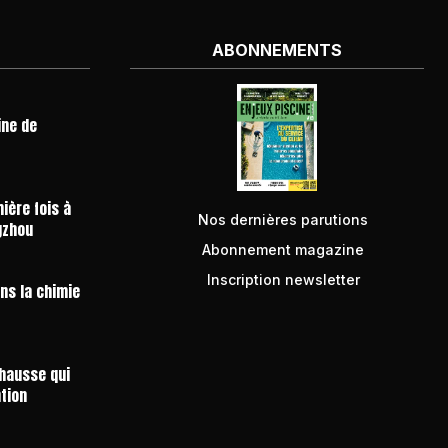
ABONNEMENTS
ine de
ière fois à
Nos dernières parutions
gzhou
Abonnement magazine
Inscription newsletter
ans la chimie
 hausse qui
ntion