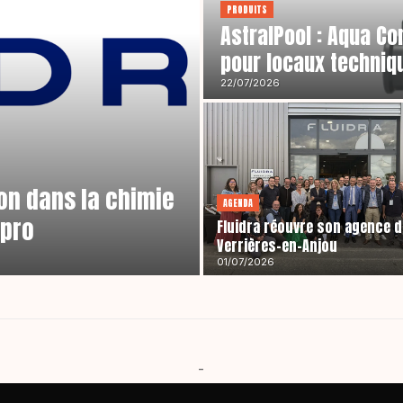
PRODUITS
AstralPool : Aqua Co
pour locaux techniq
22/07/2026
ion dans la chimie
AGENDA
apro
Fluidra réouvre son agence d
Verrières-en-Anjou
01/07/2026
-