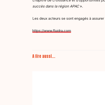
chapitre de croissance et d’opportunités p
succès dans la région APAC
».
Les deux acteurs se sont engagés à assurer 
https://www.fluidra.com
A lire aussi...