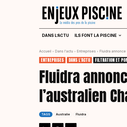
DANS L’ACTU
ILS FONT LA PISCINE
Accueil
Dans l'actu
Entreprises
Fluidra annonce 
ENTREPRISES
DANS L'ACTU
FILTRATION ET P
Fluidra annonc
l’australien C
TAGS
Australie
Fluidra