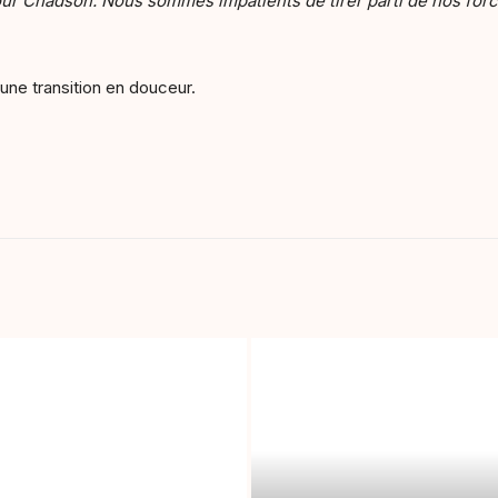
our Chadson. Nous sommes impatients de tirer parti de nos for
une transition en douceur.