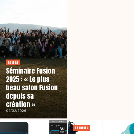
AGENDA
Séminaire Fusion
2025 : « Le plus
beau salon Fusion
depuis sa
création »
PRODUITS
Electronic
02/02/2026
Pooltester
II, la
PRODUITS
nouvelle