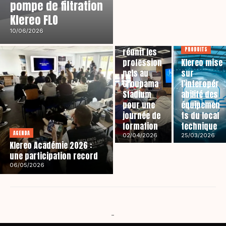
pompe de filtration
Klereo FLO
AGENDA
10/06/2026
Klereo
PRODUITS
réunit les
profession
Klereo mise
nels au
sur
Groupama
l’interopér
Stadium
abilité des
pour une
équipemen
journée de
ts du local
formation
technique
AGENDA
02/04/2026
25/03/2026
Klereo Académie 2026 :
une participation record
06/05/2026
-