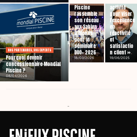
Mondial
notre
Piscine
activité
rassemble
pour viser
son réseau
l’excellence
aux Sables
en
d’Olonne
réactivité
pour le
et
séminaire
satisfactio
NOS PARTENAIRES, VOS EXPERTS
DUO+ 2026
n client »
Pourquoi devenir
18/03/2026
19/06/2025
concessionnaire Mondial
Piscine ?
08/04/2026
-