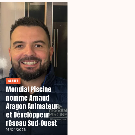
CARNET
Mondial Piscine
nomme Arnaud
EN RÉGION
Aragon Animateur
Ilot
et Développeur
Piscines :
réseau Sud-Ouest
«
AGENDA
Structurer
16/04/2026