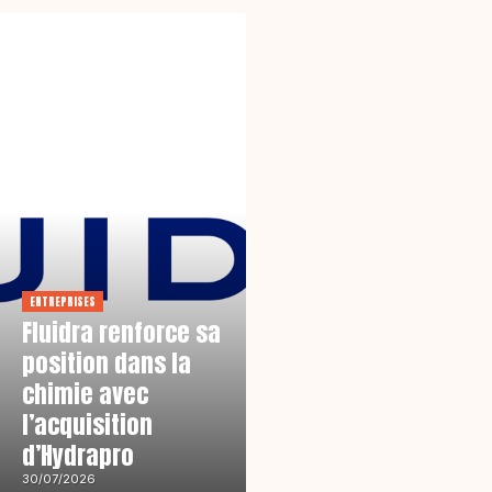
ENTREPRISES
Fluidra renforce sa
position dans la
chimie avec
l’acquisition
d’Hydrapro
30/07/2026