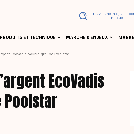
Trouver une info, un produ
marque...
PRODUITS ET TECHNIQUE
MARCHÉ & ENJEUX
MARKE
argent EcoVadis pour le groupe Poolstar
’argent EcoVadis
 Poolstar