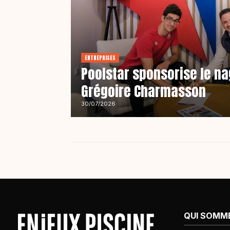
ENTREPRISES
Poolstar sponsorise le n
Grégoire Charmasson
30/07/2026
QUI SOMM