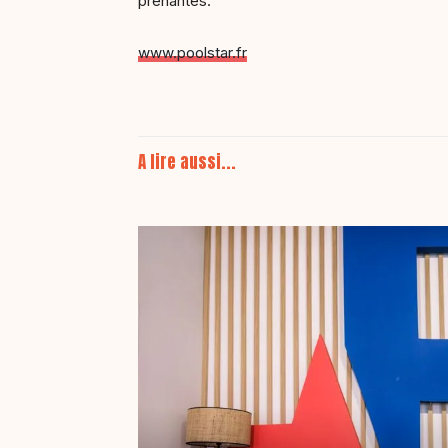
prenantes.
www.poolstar.fr
A lire aussi...