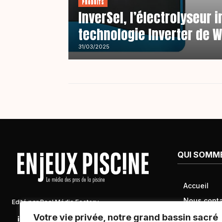
PRODUITS
InverSel, l’électrolyseur i
technologie Inverter de
31/03/2025
QUI SOMM
Accueil
Nous conta
Edité par Pool Média Factory
Mentions l
Votre vie privée, notre grand bassin sacré
Linkedin
Newsletter