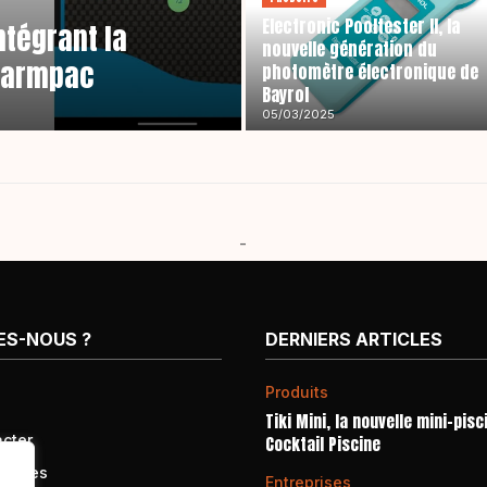
Electronic Pooltester II, la
ntégrant la
nouvelle génération du
 Warmpac
photomètre électronique de
Bayrol
05/03/2025
-
ES-NOUS ?
DERNIERS ARTICLES
Produits
Tiki Mini, la nouvelle mini-pisc
cter
Cocktail Piscine
égales
Entreprises