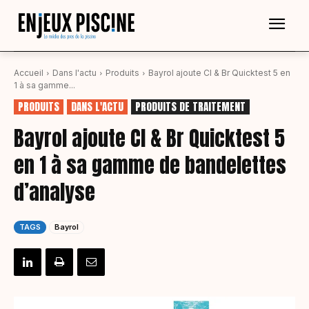
Accueil
Dans l'actu
Produits
Bayrol ajoute Cl & Br Quicktest 5 en
1 à sa gamme...
PRODUITS
DANS L'ACTU
PRODUITS DE TRAITEMENT
Bayrol ajoute Cl & Br Quicktest 5
en 1 à sa gamme de bandelettes
d’analyse
TAGS
Bayrol