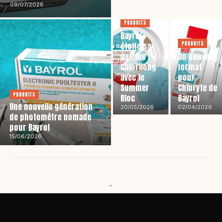
09/07/2026
PRODUITS
Bayrol
PRODUITS
étoffe sa
gamme
Un nouveau
Chlorilong
format
avec le
pour
Summer
Chloryte de
PRODUITS
Bloc
Bayrol
Une nouvelle génération
20/05/2026
02/04/2026
de photomètre nomade
pour Bayrol
15/06/2026
-