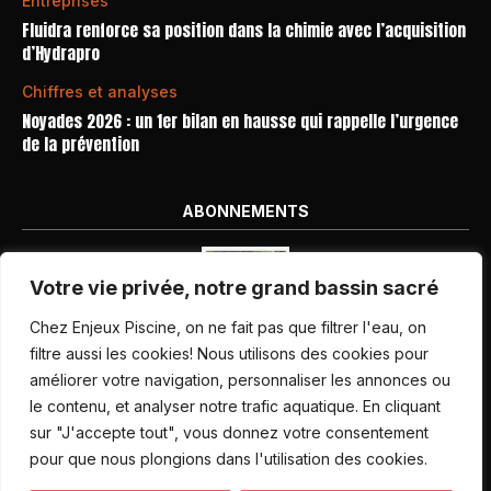
Entreprises
Fluidra renforce sa position dans la chimie avec l’acquisition
d’Hydrapro
Chiffres et analyses
Noyades 2026 : un 1er bilan en hausse qui rappelle l’urgence
de la prévention
ABONNEMENTS
Votre vie privée, notre grand bassin sacré
Chez Enjeux Piscine, on ne fait pas que filtrer l'eau, on
filtre aussi les cookies! Nous utilisons des cookies pour
améliorer votre navigation, personnaliser les annonces ou
Nos dernières parutions
le contenu, et analyser notre trafic aquatique. En cliquant
Abonnement magazine
sur "J'accepte tout", vous donnez votre consentement
pour que nous plongions dans l'utilisation des cookies.
Inscription newsletter