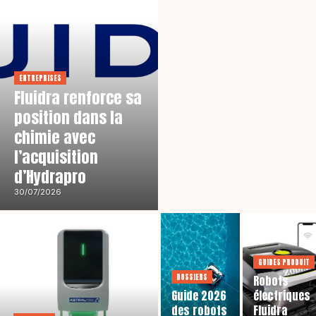
ENTREPRISES
Fluidra renforce sa
position dans la
chimie avec
l’acquisition
d’Hydrapro
30/07/2026
GUIDES PRODUIT
DOSSIERS
Robots
Guide 2026
électriques
des robots
Fluidra