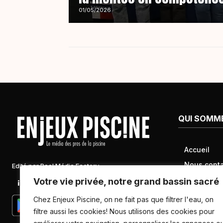
01/05/2026
QUI SOMM
Accueil
Nous conta
Edité par Pool Média Factory
Mentions l
Votre vie privée, notre grand bassin sacré
Linkedin
Newsletter
Conditions 
Chez Enjeux Piscine, on ne fait pas que filtrer l'eau, on
Politique d
filtre aussi les cookies! Nous utilisons des cookies pour