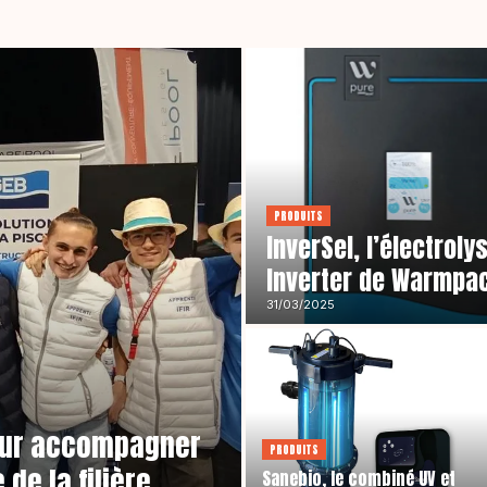
PRODUITS
InverSel, l’électroly
Inverter de Warmpa
31/03/2025
pour accompagner
PRODUITS
e la filière
Sanebio, le combiné UV et