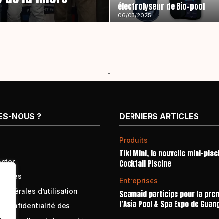
électrolyseur de Bio-pool
06/03/2025
-
ES-NOUS ?
DERNIERS ARTICLES
Produits
Tiki Mini, la nouvelle mini-pisc
cter
Cocktail Piscine
égales
Entreprises
générales d’utilisation
Seamaid participe pour la prem
l’Asia Pool & Spa Expo de Guan
e confidentialité des