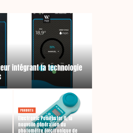
seur intégrant la technologie
c
PRODUITS
Electronic Pooltester II, la
nouvelle génération du
photomètre électronique de