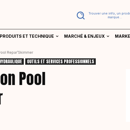
Trouver une info, un produ
marque...
PRODUITS ET TECHNIQUE
MARCHÉ & ENJEUX
MARKE
Pool Repar’Skimmer
HYDRAULIQUE
OUTILS ET SERVICES PROFESSIONNELS
son Pool
r