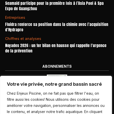
Seamaid participe pour la première fois à l’Asia Pool & Spa
Expo de Guangzhou
Entreprises
Fluidra renforce sa position dans la chimie avec l’acquisition
d’Hydrapro
Chiffres et analyses
Noyades 2026 : un 1er bilan en hausse qui rappelle l’urgence
de la prévention
ABONNEMENTS
Votre vie privée, notre grand bassin sacré
Chez Enjeux Piscine, on ne fait pas que filtrer l'eau, on
filtre aussi les cookies! Nous utilisons des cookies pour
améliorer votre navigation, personnaliser les annonces ou
Nos dernières parutions
le contenu, et analyser notre trafic aquatique. En cliquant