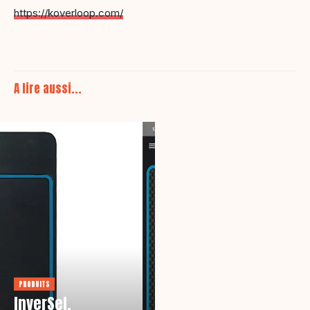
https://koverloop.com/
A lire aussi...
PRODUITS
InverSel,