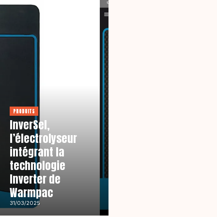
PRODUITS
InverSel,
l’électrolyseur
intégrant la
technologie
Inverter de
Warmpac
PRODUITS
Electronic
31/03/2025
Pooltester