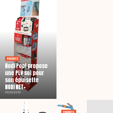
PRODUITS
Nodi Pool propose
une PLV sol pour
son épuisette
NODI NET+
05/12/2025
PRODUITS