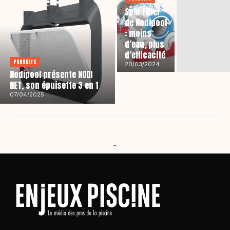
Spin Filter
de Nodipool
: moins
d’eau, plus
d’efficacité
PRODUITS
20/03/2024
Nodipool présente NODI
NET, son épuisette 3 en 1
07/04/2025
-