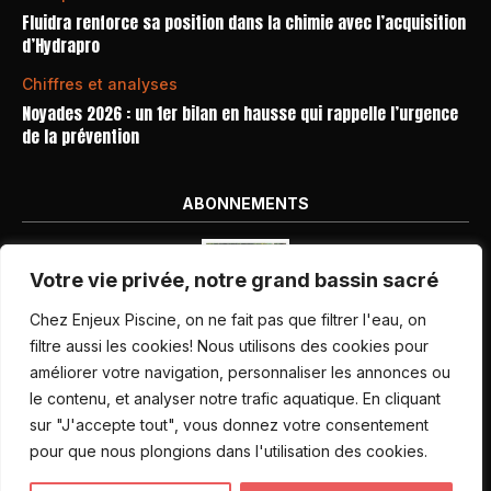
Fluidra renforce sa position dans la chimie avec l’acquisition
d’Hydrapro
Chiffres et analyses
Noyades 2026 : un 1er bilan en hausse qui rappelle l’urgence
de la prévention
ABONNEMENTS
Votre vie privée, notre grand bassin sacré
Chez Enjeux Piscine, on ne fait pas que filtrer l'eau, on
filtre aussi les cookies! Nous utilisons des cookies pour
améliorer votre navigation, personnaliser les annonces ou
Nos dernières parutions
le contenu, et analyser notre trafic aquatique. En cliquant
Abonnement magazine
sur "J'accepte tout", vous donnez votre consentement
pour que nous plongions dans l'utilisation des cookies.
Inscription newsletter