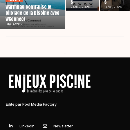
s
s
Warmpac centralise le
24/02/2026
14/01/2026
pilotage de la piscine avec
WConnect
01/04/2026
-
Edité par Pool Média Factory
Linkedin
Newsletter