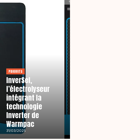
PRODUITS
InverSel,
l’électrolyseur
intégrant la
technologie
Inverter de
Warmpac
PRODUITS
Electronic
31/03/2025
Pooltester