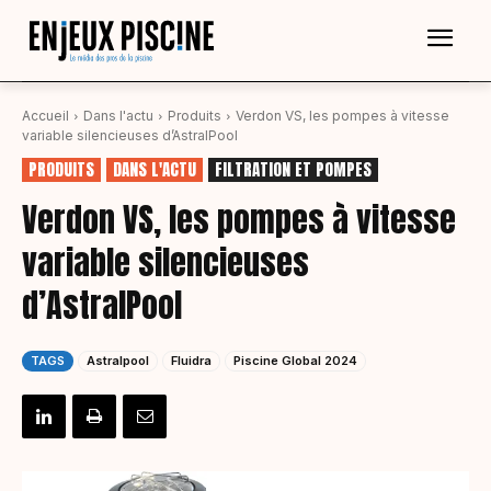
Accueil
Dans l'actu
Produits
Verdon VS, les pompes à vitesse
variable silencieuses d’AstralPool
PRODUITS
DANS L'ACTU
FILTRATION ET POMPES
Verdon VS, les pompes à vitesse
variable silencieuses
d’AstralPool
TAGS
Astralpool
Fluidra
Piscine Global 2024