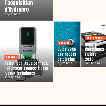
l’acquisition
d’Hydrapro
30/07/2026
GUIDES PRODUIT
DOSSIERS
Robots
Guide 2026
électriques
des robots
Fluidra
PRODUITS
de piscine
2026
AstralPool : Aqua Connect,
01/07/2026
01/07/2026
l’analyseur connecté pour
locaux techniques
22/07/2026
-