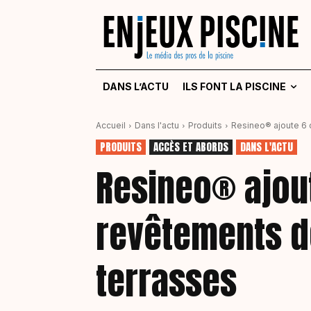
DANS L’ACTU
ILS FONT LA PISCINE
Accueil
Dans l'actu
Produits
Resineo® ajoute 6 
PRODUITS
ACCÈS ET ABORDS
DANS L'ACTU
Resineo® ajout
revêtements d
terrasses