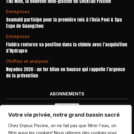
Tiki Mini, la nouvelle mini-piscine de Cocktail Piscine
Entreprises
Seamaid participe pour la première fois à l’Asia Pool & Spa
Expo de Guangzhou
Entreprises
Fluidra renforce sa position dans la chimie avec l’acquisition
d’Hydrapro
Chiffres et analyses
Noyades 2026 : un 1er bilan en hausse qui rappelle l’urgence
de la prévention
ABONNEMENTS
Votre vie privée, notre grand bassin sacré
Chez Enjeux Piscine, on ne fait pas que filtrer l'eau, on
filtre aussi les cookies! Nous utilisons des cookies pour