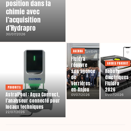
position dans la
chimie avec
l’acquisition
d’Hydrapro
30/07/2026
AGENDA
Fluidra
GUIDES PRODUIT
réouvre
son agence
Robots
de
électriques
Verrières-
Fluidra
PRODUITS
en-Anjou
2026
AstralPool : Aqua Connect,
01/07/2026
01/07/2026
l’analyseur connecté pour
locaux techniques
22/07/2026