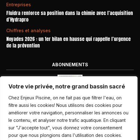
Entreprises
Fluidra renforce sa position dans la chimie avec l’acquisition
d’Hydrapro
Chiffres et analyses
Noyades 2026 : un 1er bilan en hausse qui rappelle l’urgence
de la prévention
ABONNEMENTS
Votre vie privée, notre grand bassin sacré
Chez Enjeux Piscine, on ne fait pas que filtrer l'eau, on
filtre aussi les cookies! Nous utilisons des cookies pour
améliorer votre navigation, personnaliser les annonces ou
Nos dernières parutions
le contenu, et analyser notre trafic aquatique. En cliquant
Abonnement magazine
sur "J'accepte tout", vous donnez votre consentement
pour que nous plongions dans l'utilisation des cookies.
Inscription newsletter