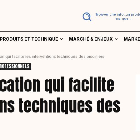
Trouver une info, un produ
marque...
PRODUITS ET TECHNIQUE
MARCHÉ & ENJEUX
MARKE
ion qui facilite les interventions techniques des pisciniers
PROFESSIONNELS
cation qui facilite
ons techniques des