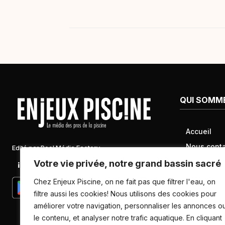
QUI SOMM
Accueil
Nous conta
Edité par Pool Média Factory
Mentions l
Votre vie privée, notre grand bassin sacré
Linkedin
Newsletter
Conditions 
Chez Enjeux Piscine, on ne fait pas que filtrer l'eau, on
Politique d
filtre aussi les cookies! Nous utilisons des cookies pour
améliorer votre navigation, personnaliser les annonces o
données pe
le contenu, et analyser notre trafic aquatique. En cliquant