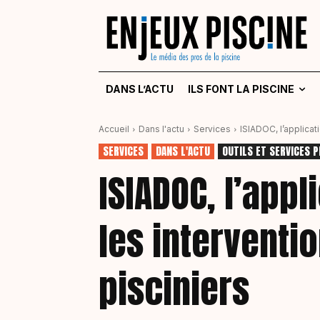
DANS L’ACTU
ILS FONT LA PISCINE
Accueil
Dans l'actu
Services
ISIADOC, l’applicat
SERVICES
DANS L'ACTU
OUTILS ET SERVICES 
ISIADOC, l’appli
les interventi
pisciniers