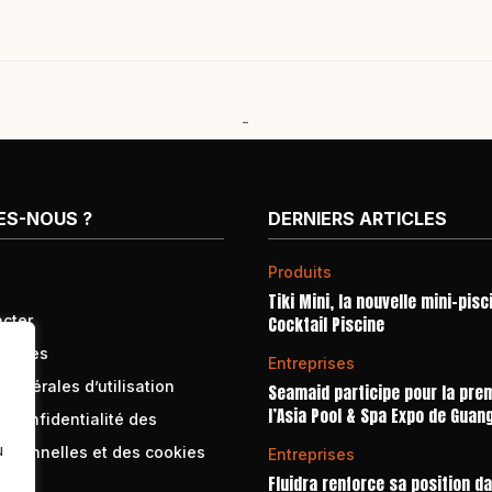
-
ES-NOUS ?
DERNIERS ARTICLES
Produits
Tiki Mini, la nouvelle mini-pisc
cter
Cocktail Piscine
égales
Entreprises
générales d’utilisation
Seamaid participe pour la prem
l’Asia Pool & Spa Expo de Guan
e confidentialité des
u
rsonnelles et des cookies
Entreprises
Fluidra renforce sa position d