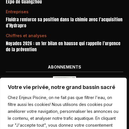
Expo de Guangzhou
Entreprises
Fluidra renforce sa position dans la chimie avec l’acquisition
d’Hydrapro
Chiffres et analyses
Noyades 2026 : un 1er bilan en hausse qui rappelle l’urgence
de la prévention
ABONNEMENTS
Votre vie privée, notre grand bassin sacré
Chez Enjeux Piscine, on ne fait pas que filtrer l'eau, on
filtre aussi les cookies! Nous utilisons des cookies pour
améliorer votre navigation, personnaliser les annonces ou
Nos dernières parutions
le contenu, et analyser notre trafic aquatique. En cliquant
Abonnement magazine
sur "J'accepte tout", vous donnez votre consentement