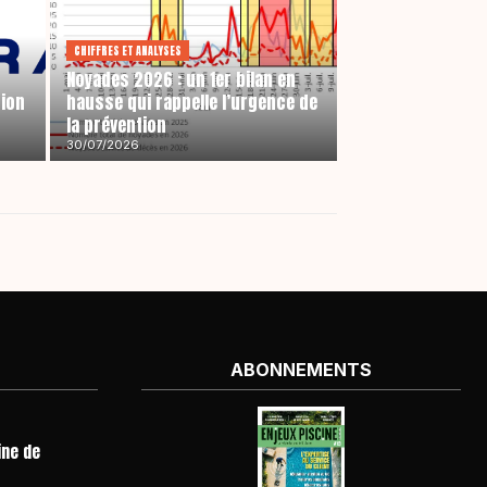
CHIFFRES ET ANALYSES
Noyades 2026 : un 1er bilan en
tion
hausse qui rappelle l’urgence de
la prévention
30/07/2026
ABONNEMENTS
ine de