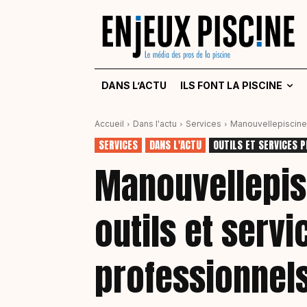
DANS L’ACTU
ILS FONT LA PISCINE
Accueil
Dans l'actu
Services
Manouvellepiscine.
SERVICES
DANS L'ACTU
OUTILS ET SERVICES 
Manouvellepis
outils et servi
professionnel