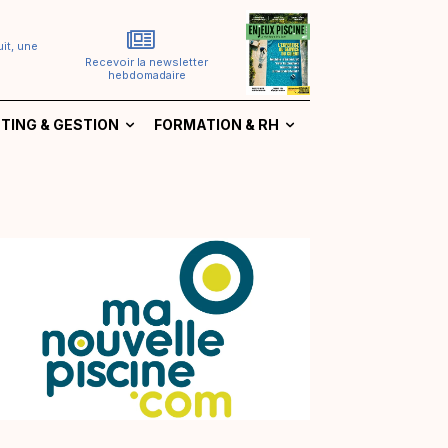
it, une
Recevoir la newsletter
hebdomadaire
TING & GESTION
FORMATION & RH