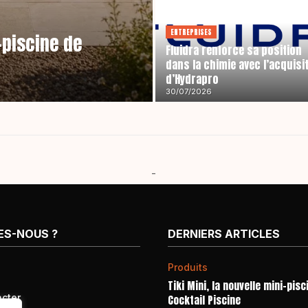
ENTREPRISES
i-piscine de
Fluidra renforce sa position
dans la chimie avec l’acquisi
d’Hydrapro
30/07/2026
-
ES-NOUS ?
DERNIERS ARTICLES
Produits
Tiki Mini, la nouvelle mini-pisc
cter
Cocktail Piscine