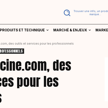
Trouver une info, un produ
marque...
PRODUITS ET TECHNIQUE
MARCHÉ & ENJEUX
MARKE
com, des outils et services pour les professionnels
PROFESSIONNELS
cine.com, des
ces pour les
s