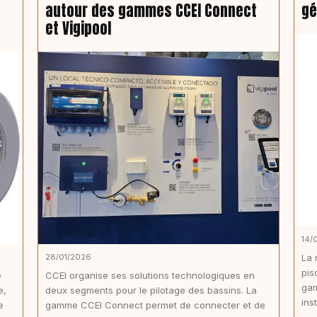
autour des gammes CCEI Connect
gé
et Vigipool
14/
28/01/2026
La 
pis
e
CCEI organise ses solutions technologiques en
gam
e,
deux segments pour le pilotage des bassins. La
inst
e
gamme CCEI Connect permet de connecter et de