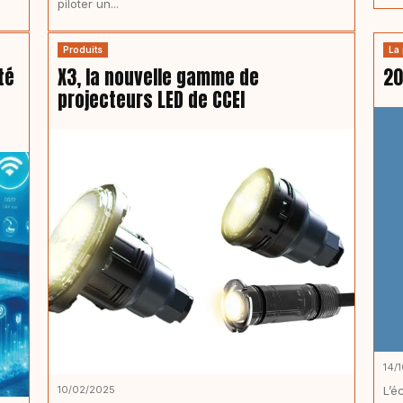
piloter un...
Produits
La 
té
X3, la nouvelle gamme de
20
projecteurs LED de CCEI
14/
10/02/2025
L’é