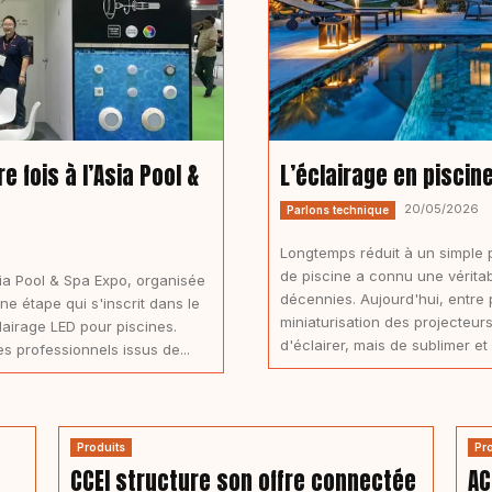
 fois à l’Asia Pool &
L’éclairage en piscine
20/05/2026
Parlons technique
Longtemps réduit à un simple p
de piscine a connu une vérita
sia Pool & Spa Expo, organisée
décennies. Aujourd'hui, entre
e étape qui s'inscrit dans le
miniaturisation des projecteurs
airage LED pour piscines.
d'éclairer, mais de sublimer et
es professionnels issus de...
Produits
Pr
CCEI structure son offre connectée
AC