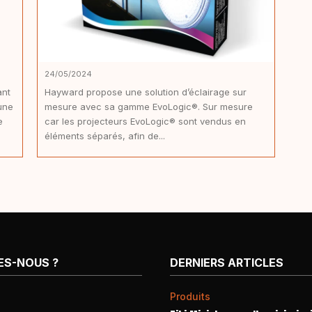
24/05/2024
ant
Hayward propose une solution d’éclairage sur
une
mesure avec sa gamme EvoLogic®. Sur mesure
e
car les projecteurs EvoLogic® sont vendus en
éléments séparés, afin de...
ES-NOUS ?
DERNIERS ARTICLES
Produits