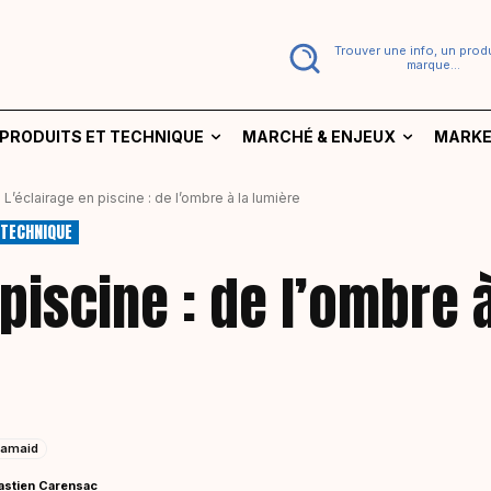
Trouver une info, un produ
marque...
PRODUITS ET TECHNIQUE
MARCHÉ & ENJEUX
MARKE
L’éclairage en piscine : de l’ombre à la lumière
 TECHNIQUE
 piscine : de l’ombre 
amaid
astien Carensac