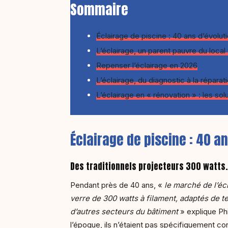
Sommaire
Éclairage de piscine : 40 ans d’évolut
L’éclairage, un parent pauvre du local
Repenser l’éclairage en 2026
L’éclairage, du diagnostic à la réparat
L’éclairage en « rénovation » : les sol
Éclairage de piscine : 40 an
Des traditionnels projecteurs 300 watt
Pendant près de 40 ans, «
le marché de l’éc
verre de 300 watts à filament, adaptés de 
d’autres secteurs du bâtiment
» explique Ph
l’époque, ils n’étaient pas spécifiquement con