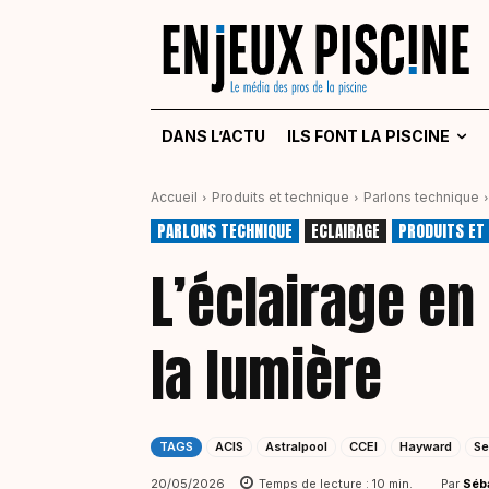
DANS L’ACTU
ILS FONT LA PISCINE
Accueil
Produits et technique
Parlons technique
PARLONS TECHNIQUE
ECLAIRAGE
PRODUITS ET
L’éclairage en
la lumière
TAGS
ACIS
Astralpool
CCEI
Hayward
Se
Par
Séb
20/05/2026
Temps de lecture :
10
min.