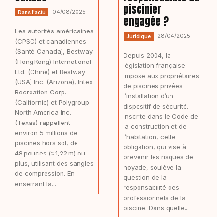
piscinier
04/08/2025
Dans l'actu
engagée ?
Les autorités américaines
28/04/2025
Juridique
(CPSC) et canadiennes
(Santé Canada), Bestway
Depuis 2004, la
(Hong Kong) International
législation française
Ltd. (Chine) et Bestway
impose aux propriétaires
(USA) Inc. (Arizona), Intex
de piscines privées
Recreation Corp.
l’installation d’un
(Californie) et Polygroup
dispositif de sécurité.
North America Inc.
Inscrite dans le Code de
(Texas) rappellent
la construction et de
environ 5 millions de
l’habitation, cette
piscines hors sol, de
obligation, qui vise à
48 pouces (≈ 1,22 m) ou
prévenir les risques de
plus, utilisant des sangles
noyade, soulève la
de compression. En
question de la
enserrant la...
responsabilité des
professionnels de la
piscine. Dans quelle...