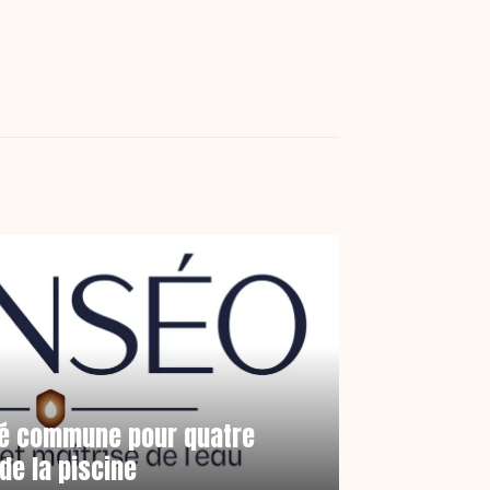
té commune pour quatre
de la piscine