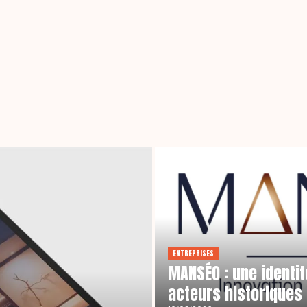
ENTREPRISES
MANSÉO : une identi
acteurs historiques 