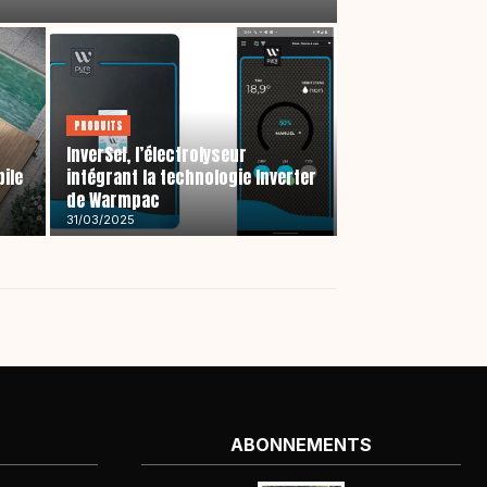
PRODUITS
InverSel, l’électrolyseur
bile
intégrant la technologie Inverter
de Warmpac
31/03/2025
ABONNEMENTS