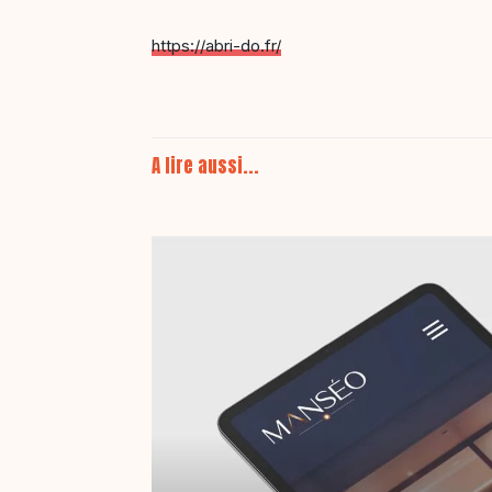
https://abri-do.fr/
A lire aussi...