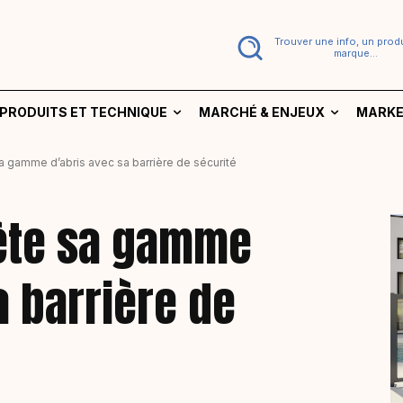
Trouver une info, un produ
marque...
PRODUITS ET TECHNIQUE
MARCHÉ & ENJEUX
MARKE
a gamme d’abris avec sa barrière de sécurité
ète sa gamme
a barrière de