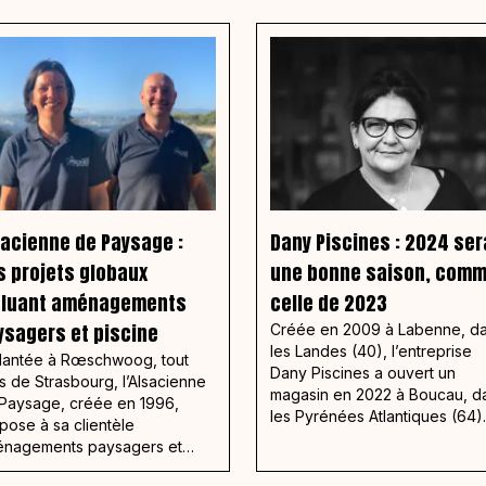
sacienne de Paysage :
Dany Piscines : 2024 ser
s projets globaux
une bonne saison, com
cluant aménagements
celle de 2023
ysagers et piscine
Créée en 2009 à Labenne, d
les Landes (40), l’entreprise
lantée à Rœschwoog, tout
Dany Piscines a ouvert un
s de Strasbourg, l’Alsacienne
magasin en 2022 à Boucau, d
Paysage, créée en 1996,
les Pyrénées Atlantiques (64).
pose à sa clientèle
Elle travaille en collaboration
nagements paysagers et
avec 2 entreprises de
ations de piscines.
maçonnerie qui assurent la