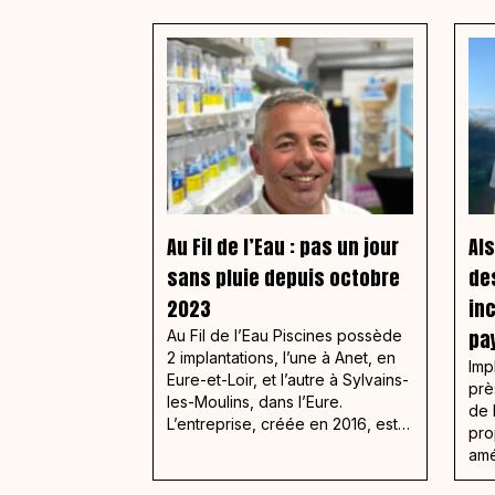
Au Fil de l’Eau : pas un jour
Al
sans pluie depuis octobre
de
2023
in
pa
Au Fil de l’Eau Piscines possède
2 implantations, l’une à Anet, en
Imp
Eure-et-Loir, et l’autre à Sylvains-
prè
les-Moulins, dans l’Eure.
de 
L’entreprise, créée en 2016, est
pro
concessionnaire Piscines Ibiza et
amé
propose également des piscines
cré
en béton. Loïc Le Gad, gérant