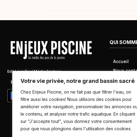
L’e
associé de l’entreprise, fait le
Pis
point sur une saison piscine 2024
mai
marquée par une météo très
bén
défavorable […]
nat
fru
d’a
QUI SOMM
Accueil
Nous conta
Edité par Pool Média Factory
Mentions l
Votre vie privée, notre grand bassin sacré
Linkedin
Newsletter
Conditions 
Chez Enjeux Piscine, on ne fait pas que filtrer l'eau, on
Politique d
filtre aussi les cookies! Nous utilisons des cookies pour
améliorer votre navigation, personnaliser les annonces o
données pe
le contenu, et analyser notre trafic aquatique. En cliquant
sur "J'accepte tout", vous donnez votre consentement
pour que nous plongions dans l'utilisation des cookies.