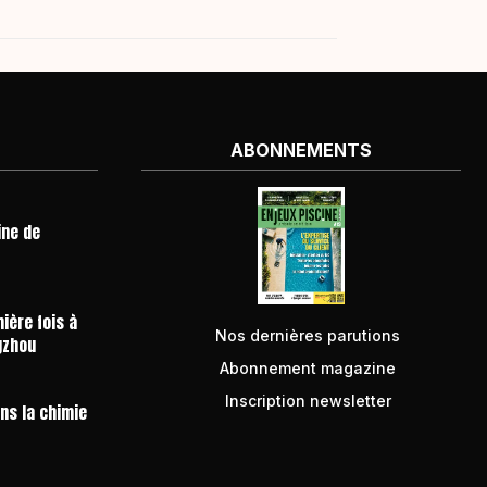
on
d’eau. Enjeux Piscine : Comment
is
se comporte le marché de la
piscine dans votre département ?
sin.
Stefano Pitruzella : Avant […]
ABONNEMENTS
ine de
ière fois à
Nos dernières parutions
gzhou
Abonnement magazine
Inscription newsletter
ans la chimie