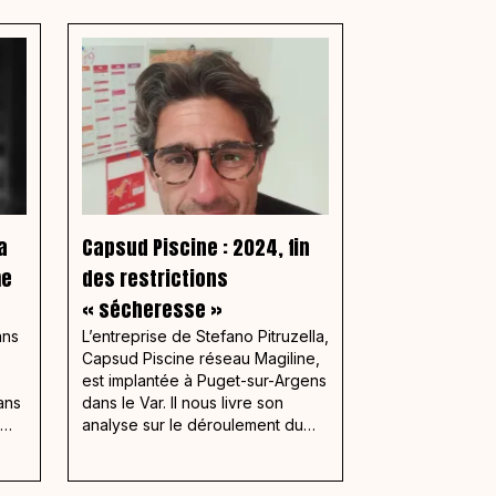
a
Capsud Piscine : 2024, fin
me
des restrictions
« sécheresse »
ans
L’entreprise de Stefano Pitruzella,
Capsud Piscine réseau Magiline,
est implantée à Puget-sur-Argens
ans
dans le Var. Il nous livre son
analyse sur le déroulement du
début de la saison 2024 après
une année 2023 fortement
perturbée par les restrictions