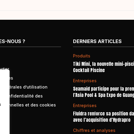
ntreprise a rejoint le réseau
construction des piscines bét
cines de France il y a
maçonnerie traditionnelle tand
ntenant 5 ans afin de
qu’elle se charge de la partie
éficier de l’image d’un réseau
filtration et équipement du bas
ional, d’échanges techniques
[…]
ctueux et de conditions
chats de produits et […]
ES-NOUS ?
DERNIERS ARTICLES
Produits
Tiki Mini, la nouvelle mini-pisc
cter
Cocktail Piscine
égales
Entreprises
générales d’utilisation
Seamaid participe pour la prem
l’Asia Pool & Spa Expo de Guan
e confidentialité des
u
rsonnelles et des cookies
Entreprises
Fluidra renforce sa position d
avec l’acquisition d’Hydrapro
Chiffres et analyses