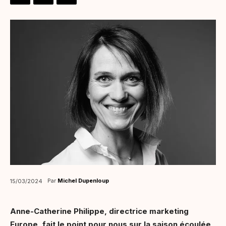
Par
Michel Dupenloup
15/03/2024
Anne-Catherine Philippe, directrice marketing
Europe, fait le point pour nous sur la saison écoulée