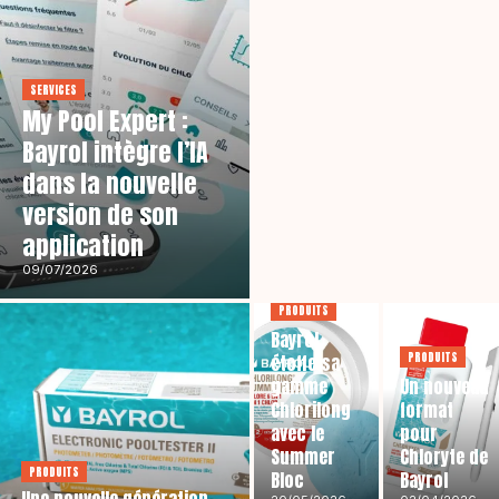
SERVICES
My Pool Expert :
Bayrol intègre l’IA
dans la nouvelle
version de son
application
09/07/2026
PRODUITS
Bayrol
PRODUITS
étoffe sa
gamme
Un nouveau
Chlorilong
format
avec le
pour
Summer
Chloryte de
PRODUITS
Bloc
Bayrol