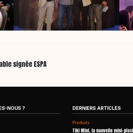
iable signée ESPA
ES-NOUS ?
DERNIERS ARTICLES
Produits
Tiki Mini, la nouvelle mini-pisc