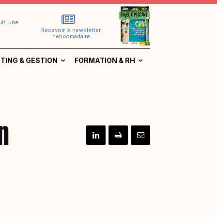
it, une
Recevoir la newsletter
hebdomadaire
TING & GESTION
FORMATION & RH
n