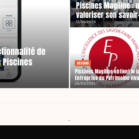
Piscines Magiline : u
valoriser son savoir
12/05/2026
ctionnalité de
e Piscines
RÉSEAUX
Piscines Magiline obtient le l
Entreprise du Patrimoine Viv
26/02/2025
-