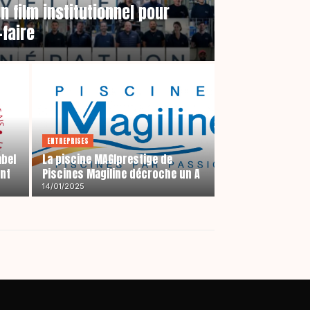
n film institutionnel pour
-faire
ENTREPRISES
abel
La piscine MAGIprestige de
ant
Piscines Magiline décroche un A
14/01/2025