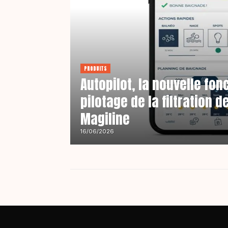
PRODUITS
Autopilot, la nouvelle fon
pilotage de la filtration d
Magiline
16/06/2026