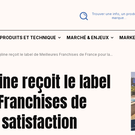
Trouver une info, un produ
marque...
PRODUITS ET TECHNIQUE
MARCHÉ & ENJEUX
MARKE
line reçoit le label de Meilleures Franchises de France pour la...
ne reçoit le label
 Franchises de
 satisfaction