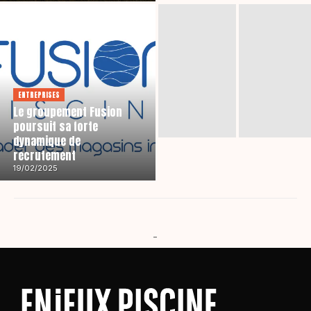
ENTREPRISES
Le groupement Fusion
poursuit sa forte
dynamique de
recrutement
19/02/2025
-