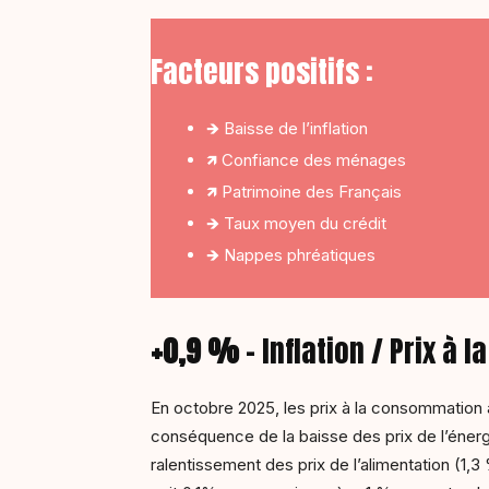
Facteurs positifs :
🡺 Baisse de l’inflation
🡽 Confiance des ménages
🡽 Patrimoine des Français
🡺 Taux moyen du crédit
🡺 Nappes phréatiques
+0,9 %
–
Inflation / Prix à
En octobre 2025, les prix à la consommation
conséquence de la baisse des prix de l’énerg
ralentissement des prix de l’alimentation (1,