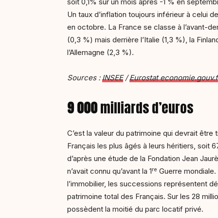
soit 0,1% sur un mois après -1 % en septemb
Un taux d’inflation toujours inférieur à celui de
en octobre. La France se classe à l’avant-de
(0,3 %) mais derrière l’Italie (1,3 %), la Finla
l’Allemagne (2,3 %).
Sources :
INSEE
/
Eurostat economie.gouv.f
9 000
milliards d’euros
C’est la valeur du patrimoine qui devrait être 
Français les plus âgés à leurs héritiers, soit 6
d’après une étude de la Fondation Jean Jaurè
re
n’avait connu qu’avant la 1
Guerre mondiale. 
l’immobilier, les successions représentent d
patrimoine total des Français. Sur les 28 millio
possèdent la moitié du parc locatif privé.