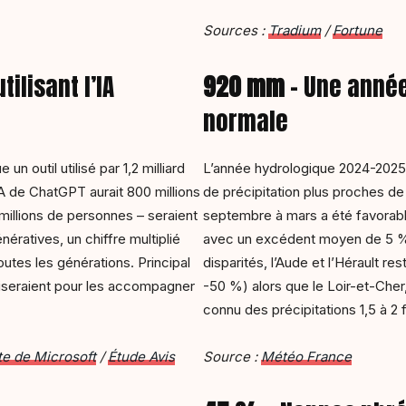
Sources :
Tradium
/
Fortune
tilisant l’IA
920 mm
– Une année
normale
n outil utilisé par 1,2 milliard
L’année hydrologique 2024-2025
IA de ChatGPT aurait 800 millions
de précipitation plus proches de
5 millions de personnes – seraient
septembre à mars a été favorabl
nératives, un chiffre multiplié
avec un excédent moyen de 5 %
utes les générations. Principal
disparités, l’Aude et l’Hérault re
liseraient pour les accompagner
-50 %) alors que le Loir-et-Cher,
connu des précipitations 1,5 à 2 
te de Microsoft
/
Étude Avis
Source :
Météo France