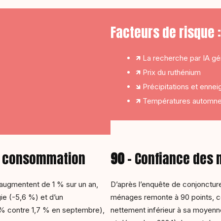
Facteurs de risque :
🡽 La recherche par IA gé
🡽 Prix du ruthénium
🡾 Précipitations et enne
🡽 Températures automne
 la consommation
90
– Confiance des
 augmentent de 1 % sur un an,
D’après l’enquête de conjonctur
ie (-5,6 %) et d’un
ménages remonte à 90 points, co
3 % contre 1,7 % en septembre),
nettement inférieur à sa moyenne