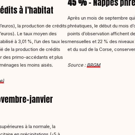
45 %
– Nappes phré
dits à l’habitat
Après un mois de septembre qui 
d’euros), la production de crédits
phréatiques, le début du mois d
s d’euros). Le taux moyen des
points d’observation affichent d
abilisé à 3,01 %, l’un des taux les
mensuelles et 22 % des niveaux 
ié de la production de crédits
et du sud de la Corse, conserven
ar des primo-accédants et plus
 ménages les moins aisés.
Source :
BRGM
e)
ovembre-janvier
upérieures à la normale, la
aire en précipitations (-5 à