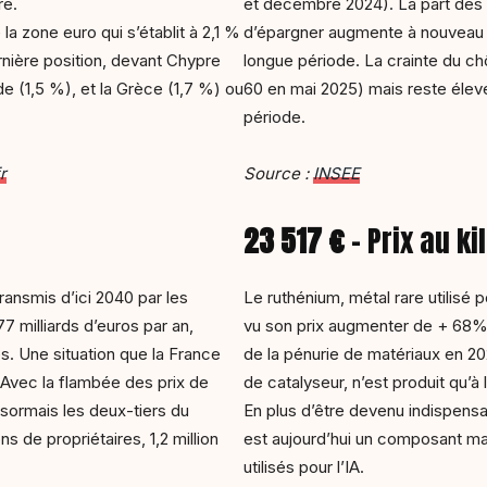
re.
et décembre 2024). La part des 
 la zone euro qui s’établit à 2,1 %
d’épargner augmente à nouveau e
rnière position, devant Chypre
longue période. La crainte du c
nde (1,5 %), et la Grèce (1,7 %) ou
60 en mai 2025) mais reste éle
période.
r
Source :
INSEE
23 517 €
– Prix au k
transmis d’ici 2040 par les
Le ruthénium, métal rare utilisé p
77 milliards d’euros par an,
vu son prix augmenter de + 68% 
s. Une situation que la France
de la pénurie de matériaux en 202
Avec la flambée des prix de
de catalyseur, n’est produit qu’à
ésormais les deux-tiers du
En plus d’être devenu indispensabl
ns de propriétaires, 1,2 million
est aujourd’hui un composant m
utilisés pour l’IA.