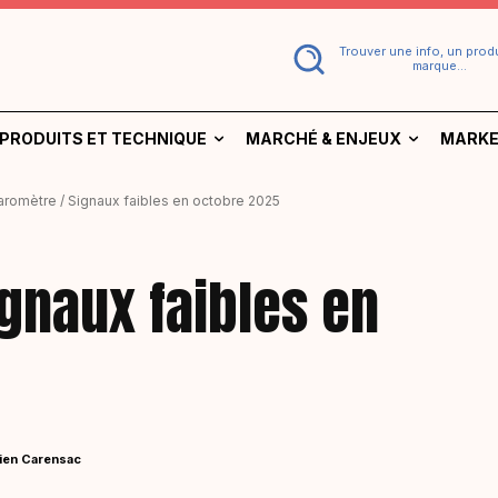
Trouver une info, un produ
marque...
PRODUITS ET TECHNIQUE
MARCHÉ & ENJEUX
MARKE
aromètre / Signaux faibles en octobre 2025
gnaux faibles en
ien Carensac