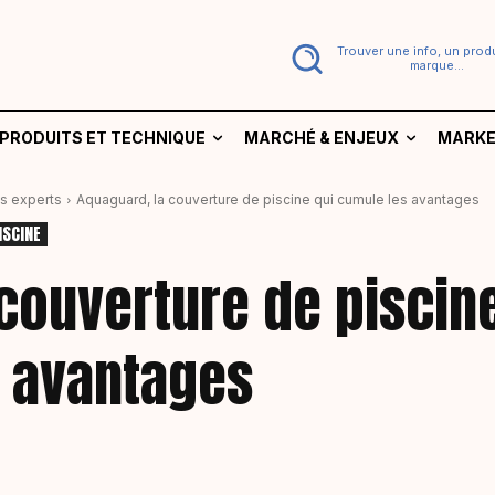
Trouver une info, un produ
marque...
PRODUITS ET TECHNIQUE
MARCHÉ & ENJEUX
MARKE
os experts
Aquaguard, la couverture de piscine qui cumule les avantages
ISCINE
couverture de piscin
s avantages