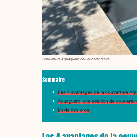
Couverture Aquaguard couleur anthracite
Sommaire
Les 4 avantages de la couverture A
Aquaguard, une solution de couverture
L’avis des pros
Les 4 avantages de la couv