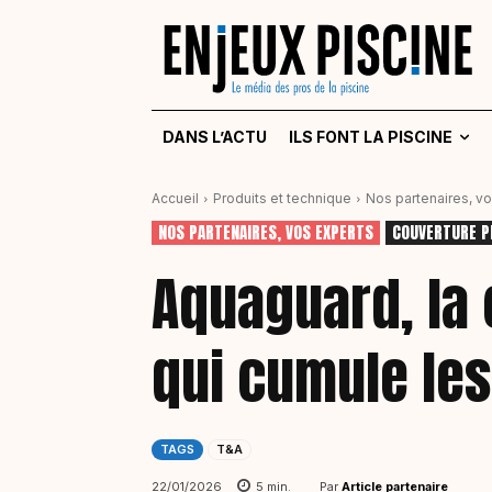
DANS L’ACTU
ILS FONT LA PISCINE
Accueil
Produits et technique
Nos partenaires, v
NOS PARTENAIRES, VOS EXPERTS
COUVERTURE P
Aquaguard, la 
qui cumule le
TAGS
T&A
Par
Article partenaire
22/01/2026
5
min.