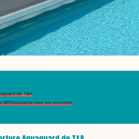
quaguard de T&A
 différenciante pour les pisciniers
erture Aquaguard de T&A