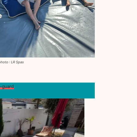
photo : LR Spas
a-guard