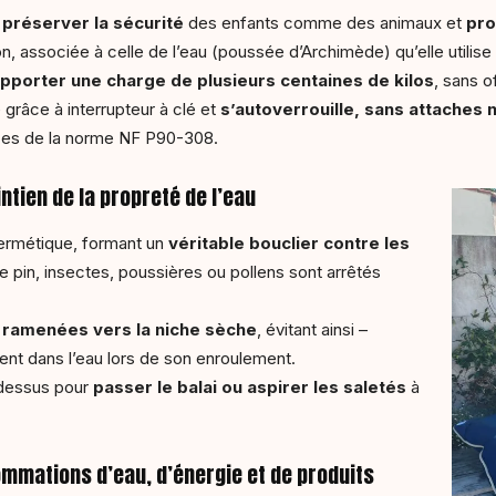
r
préserver la sécurité
des enfants comme des animaux et
pro
, associée à celle de l’eau (poussée d’Archimède) qu’elle utilis
pporter une charge de plusieurs centaines de kilos
, sans o
e grâce à interrupteur à clé et
s’autoverrouille, sans attaches n
ces de la norme NF P90-308.
tien de la propreté de l’eau
hermétique, formant un
véritable bouclier contre les
 de pin, insectes, poussières ou pollens sont arrêtés
 ramenées vers la niche sèche
, évitant ainsi –
bent dans l’eau lors de son enroulement.
 dessus pour
passer le balai ou aspirer les saletés
à
ommations d’eau, d’énergie et de produits