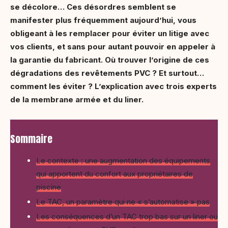
se décolore… Ces désordres semblent se
manifester plus fréquemment aujourd’hui, vous
obligeant à les remplacer pour éviter un litige avec
vos clients, et sans pour autant pouvoir en appeler à
la garantie du fabricant. Où trouver l’origine de ces
dégradations des revêtements PVC ? Et surtout…
comment les éviter ? L’explication avec trois experts
de la membrane armée et du liner.
Sommaire
Le contexte : une augmentation des équipements
qui apportent du confort aux propriétaires de
piscine
Le TAC, un paramètre qui ne « s’automatise » pas
Les conséquences d’un TAC trop bas sur un liner ou