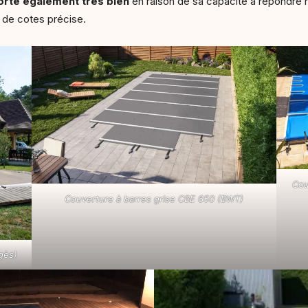
orte également très bien
en raison de sa capacité à répondre
e de cotes précise.
Cou
Couverture à barres grise CBE 650 (BWT)
gès)