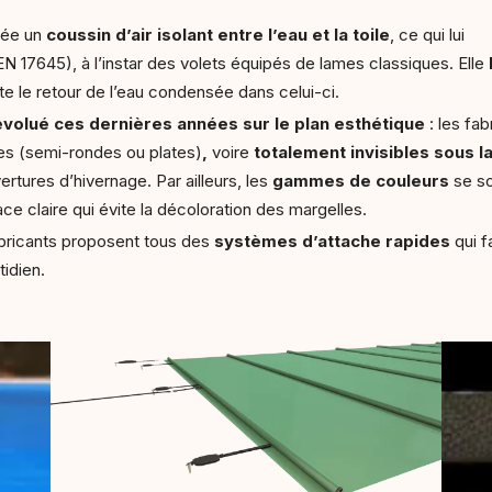
crée un
coussin d’air isolant entre l’eau et la toile
, ce qui lui
 17645), à l’instar des volets équipés de lames classiques. Elle
ite le retour de l’eau condensée dans celui-ci.
volué ces dernières années sur le plan esthétique
: les fab
tes (semi-rondes ou plates)
,
voire
totalement invisibles sous la
ertures d’hivernage. Par ailleurs, les
gammes de couleurs
se so
ce claire qui évite la décoloration des margelles.
abricants proposent tous des
systèmes d’attache rapides
qui fa
tidien.