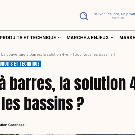
Trouver une info, un produ
marque...
PRODUITS ET TECHNIQUE
MARCHÉ & ENJEUX
MARKE
La couverture à barres, la solution 4-en-1 pour tous les bassins ?
ODUITS ET TECHNIQUE
 barres, la solution 
 les bassins ?
tien Carensac