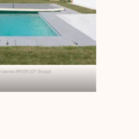
à barres RP22R (CF Group)