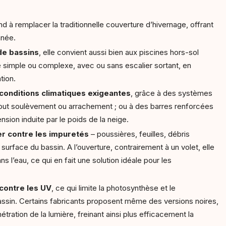
end à remplacer la traditionnelle couverture d’hivernage, offrant
année.
 de bassins
, elle convient aussi bien aux piscines hors-sol
e simple ou complexe, avec ou sans escalier sortant, en
tion.
 conditions climatiques exigeantes
, grâce à des systèmes
t tout soulèvement ou arrachement ; ou à des barres renforcées
ension induite par le poids de la neige.
er contre les impuretés
– poussières, feuilles, débris
surface du bassin. A l’ouverture, contrairement à un volet, elle
l’eau, ce qui en fait une solution idéale pour les
.
contre les UV
, ce qui limite la photosynthèse et le
ssin. Certains fabricants proposent même des versions noires,
tration de la lumière, freinant ainsi plus efficacement la