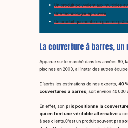
Un produit polyvalent aux multiples a
Une technologie éprouvée
Un produit qui monte en gamme grâce 
La couverture à barres, un
Apparue sur le marché dans les années 60, la 
piscines en 2003, à l’instar des autres équip
D’après les estimations de nos experts,
40
%
couvertures à barres
, soit environ 40 000 
En effet, son
prix positionne la couvertur
qui en font une véritable alternative
à ces
à ses clients.C’est un produit souvent
propos