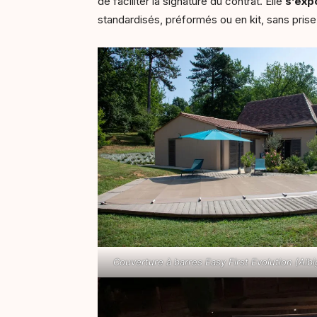
de faciliter la signature du contrat. Elle
s’exp
standardisés, préformés ou en kit, sans pris
Couverture à barres Easy First Evolution (Albi